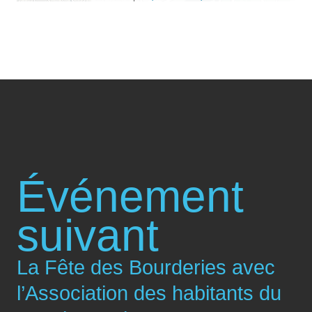
Événement
suivant
La Fête des Bourderies avec
l’Association des habitants du